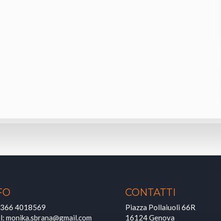
FO
CONTATTI
366 4018569
Piazza Pollaiuoli 66R
l:
monika.sbrana@gmail.com
16124 Genova