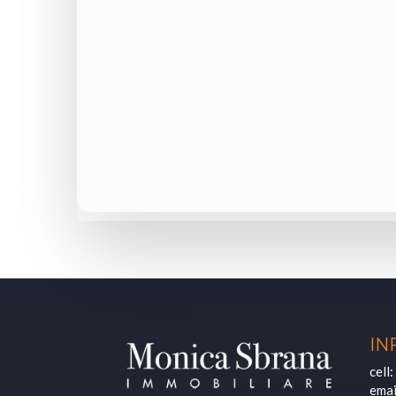
IN
cell:
emai